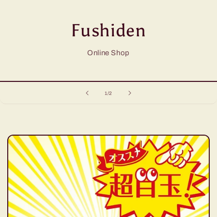
Fushiden
Online Shop
の
1
/
2