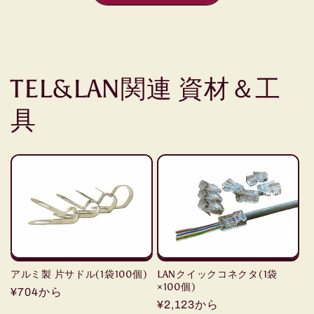
TEL&LAN関連 資材＆工
具
アルミ製 片サドル(1袋100個)
LANクイックコネクタ(1袋
×100個)
通
¥704から
通
¥2,123から
常