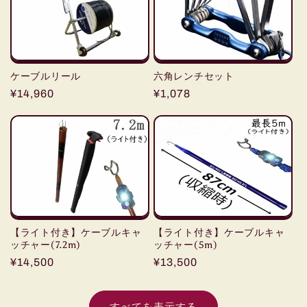
ケーブルリール
六角レンチセット
通
¥14,960
通
¥1,078
常
常
価
価
格
格
【ライト付き】ケーブルキャ
【ライト付き】ケーブルキャ
ッチャー(7.2m)
ッチャー(5m)
通
¥14,500
通
¥13,500
常
常
価
価