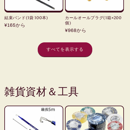
結束バンド(1袋 100本)
カールオールプラグ(1箱×200
個)
通
¥165から
通
¥968から
常
常
価
価
格
すべてを表示する
格
雑貨資材＆工具