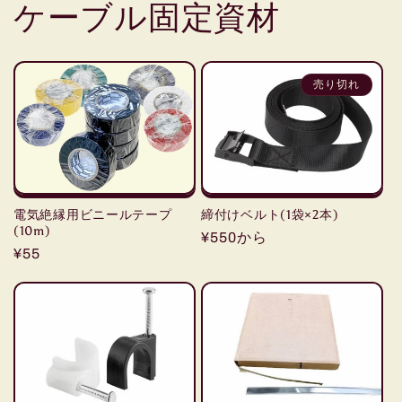
ケーブル固定資材
売り切れ
電気絶縁用ビニールテープ
締付けベルト(1袋×2本)
(10m)
通
¥550から
通
¥55
常
常
価
価
格
格