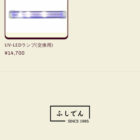
格
格
UV-LEDランプ(交換用)
通
¥14,700
常
価
格