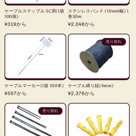
ケーブルステップル 5C用(1袋
ステンレスバンド (10mm幅) 1
100個)
巻30m
通
¥319から
通
¥2,046から
常
常
価
価
売り切れ
格
格
ケーブルマーカー(1袋 100本)
ケーブル縛り紐(4mm)
通
¥557から
通
¥2,376から
常
常
価
価
売り切れ
格
格