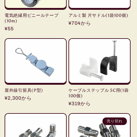
電気絶縁用ビニールテープ
アルミ製 片サドル(1袋100個)
(10m)
通
¥704から
通
¥55
常
常
価
価
格
格
屋外線引留具(P型)
ケーブルステップル 5C用(1袋
100個)
通
¥2,300から
通
¥319から
常
常
価
価
格
売り切れ
格