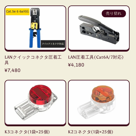
常
価
価
格
売り切れ
格
LANクイックコネクタ圧着工
LAN圧着工具(Cat6A/7対応)
具
通
¥4,180
通
¥7,480
常
常
価
価
格
格
K3コネクタ(1袋×25個)
K2コネクタ(1袋×25個)