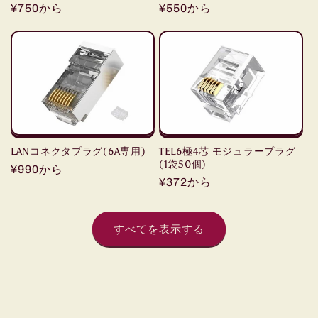
通
¥750から
通
¥550から
常
常
価
価
格
格
LANコネクタプラグ(6A専用)
TEL6極4芯 モジュラープラグ
(1袋50個)
通
¥990から
通
¥372から
常
常
価
価
格
すべてを表示する
格