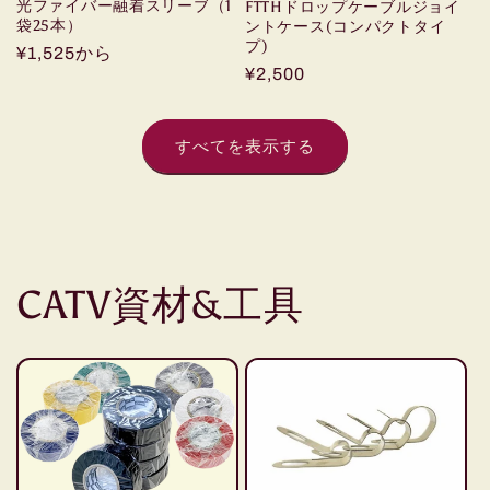
光ファイバー融着スリーブ（1
FTTHドロップケーブルジョイ
袋25本）
ントケース(コンパクトタイ
プ)
通
¥1,525から
通
¥2,500
常
常
価
価
格
すべてを表示する
格
CATV資材&工具