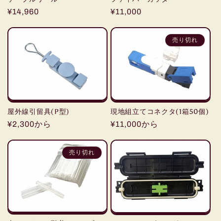
通
¥14,960
通
¥11,000
常
常
価
価
売り切れ
格
格
屋外線引留具(P型)
現地組立てコネクタ(1箱50個)
通
¥2,300から
通
¥11,000から
常
常
価
価
売り切れ
格
格