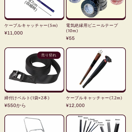
ケーブルキャッチャー(5m)
電気絶縁用ビニールテープ
(10m)
通
¥11,000
通
¥55
常
常
価
価
格
売り切れ
格
締付けベルト(1袋×2本)
ケーブルキャッチャー(7.2m)
通
¥550から
通
¥12,000
常
常
価
価
格
格