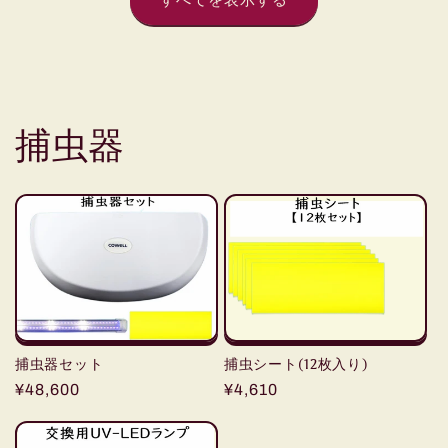
すべてを表示する
格
格
捕虫器
捕虫器セット
捕虫シート(12枚入り)
通
¥48,600
通
¥4,610
常
常
価
価