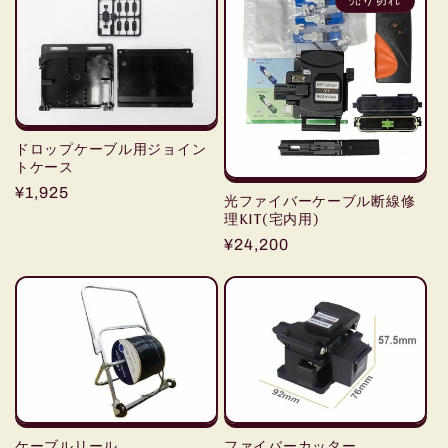
売り切れ
ドロップケーブル用ジョイン
トケース
通
¥1,925
光ファイバーケーブル断線修
常
理KIT(宅内用)
価
通
¥24,200
格
常
価
格
ケーブルリール
ファイバーカッター