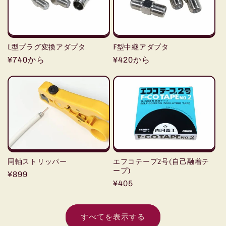
L型プラグ変換アダプタ
F型中継アダプタ
通
¥740から
通
¥420から
常
常
価
価
格
格
同軸ストリッパー
エフコテープ2号(自己融着テ
ープ)
通
¥899
通
¥405
常
常
価
価
格
すべてを表示する
格