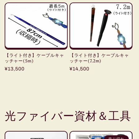
常
価
価
格
格
【ライト付き】ケーブルキャ
【ライト付き】ケーブルキャ
ッチャー(5m)
ッチャー(7.2m)
通
¥13,500
通
¥14,500
常
常
価
価
格
格
光ファイバー資材＆工具