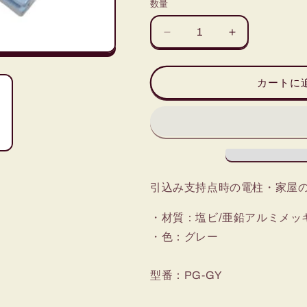
数量
屋
屋
外
外
線
線
カートに
引
引
留
留
具
具
(P
(P
型)
型)
の
の
数
数
引込み支持点時の電柱・家屋
量
量
を
を
・材質：塩ビ/亜鉛アルミメッ
減
増
・色：グレー
ら
や
す
す
型番：PG-GY