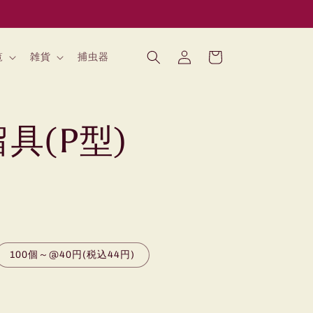
ロ
カ
グ
ー
覧
雑貨
捕虫器
イ
ト
ン
具(P型)
100個～@40円(税込44円)