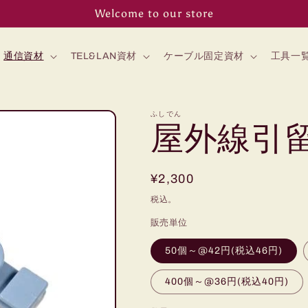
Welcome to our store
通信資材
TEL&LAN資材
ケーブル固定資材
工具一
ふしでん
屋外線引留
通
¥2,300
常
税込。
価
販売単位
格
50個～@42円(税込46円)
400個～@36円(税込40円)