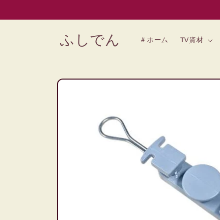
コンテン
ツに進む
ふしでん
＃ホーム
TV資材
商品情報
にスキッ
プ