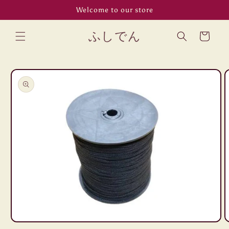
コンテン
Welcome to our store
ツに進む
カ
ふしでん
ー
ト
商品情報
にスキッ
プ
モ