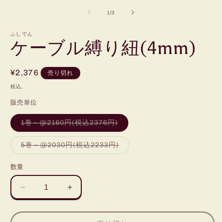
ー
の
1
/
3
ダ
ル
で
ふしでん
ケーブル縛り紐(4mm)
メ
デ
ィ
ア
通
¥2,376
売り切れ
(1)
(
常
を
税込。
開
価
く
販売単位
格
バ
1巻～@2160円(税込2376円)
リ
エ
ー
バ
5巻～@2030円(税込2233円)
シ
リ
ョ
エ
ン
ー
数量
は
シ
売
ョ
り
ン
ケ
ケ
切
は
れ
売
ー
ー
て
り
い
切
ブ
ブ
る
れ