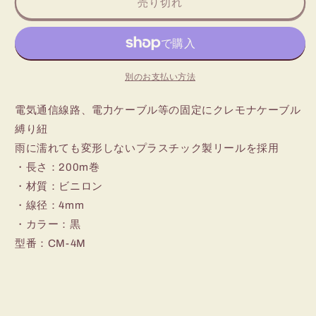
売り切れ
か
ル
ル
て
販
い
縛
縛
売
る
で
か
り
り
き
販
ま
紐
紐
売
せ
で
(4mm)
(4mm)
ん
別のお支払い方法
き
ま
の
の
せ
数
数
ん
電気通信線路、電力ケーブル等の固定にクレモナケーブル
量
量
縛り紐
を
を
雨に濡れても変形しないプラスチック製リールを採用
減
増
・長さ：200m巻
ら
や
・材質：ビニロン
す
す
・線径：4mm
・カラー：黒
型番：CM-4M