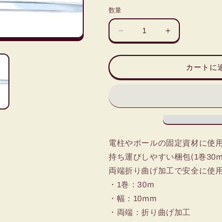
数量
ス
ス
テ
テ
ン
ン
カートに
レ
レ
ス
ス
バ
バ
ン
ン
ド
ド
(10mm
(10mm
幅)
幅)
電柱やポールの固定資材に使用
1
1
持ち運びしやすい梱包(1巻30m
巻
巻
両端折り曲げ加工で安全に使
30m
30m
・1巻：30m
の
の
数
数
・幅：10mm
量
量
・両端：折り曲げ加工
を
を