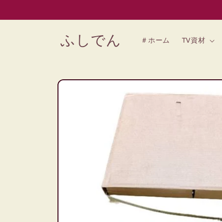
コンテン
ツに進む
ふしでん
＃ホーム
TV資材
商品情報
にスキッ
プ