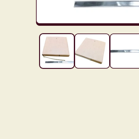
モ
ー
ダ
ル
で
メ
デ
ィ
ア
(1)
を
開
く