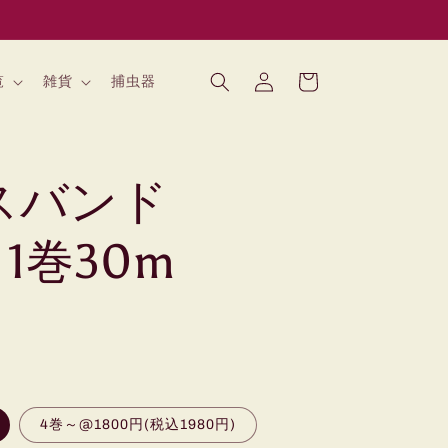
ロ
カ
グ
ー
覧
雑貨
捕虫器
イ
ト
ン
スバンド
 1巻30m
4巻～@1800円(税込1980円)