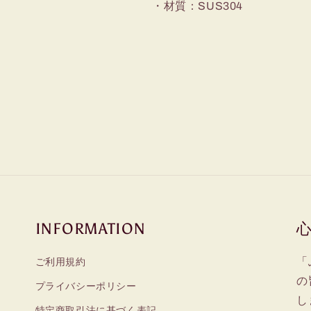
・材質：SUS304
減
増
ら
や
す
す
INFORMATION
「
ご利用規約
の
プライバシーポリシー
し
特定商取引法に基づく表記