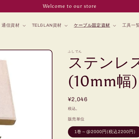
Welcome to our store
通信資材
TEL&LAN資材
ケーブル固定資材
工具一
ふしでん
ステンレ
(10mm幅)
通
¥2,046
常
税込。
価
販売単位
格
1巻～@2000円(税込2200円)