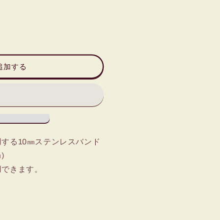
追加する
する10㎜ステンレスバンド
)
用できます。