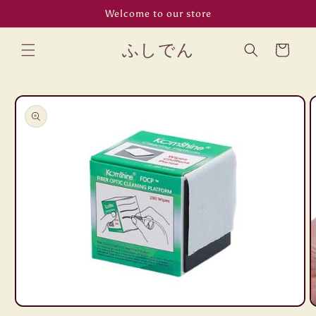
コンテン
Welcome to our store
ツに進む
カ
ふしでん
ー
ト
商品情報
にスキッ
プ
モ