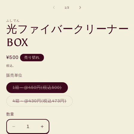
ー
の
1
/
3
ダ
ル
で
ふしでん
光ファイバークリーナー
メ
デ
ィ
BOX
ア
(1)
(
を
開
通
¥500
売り切れ
く
常
税込。
価
販売単位
格
バ
1箱～@450円(税込500)
リ
エ
ー
バ
4箱～@430円(税込473円)
シ
リ
ョ
エ
ン
ー
数量
は
シ
売
ョ
り
ン
光
光
切
は
れ