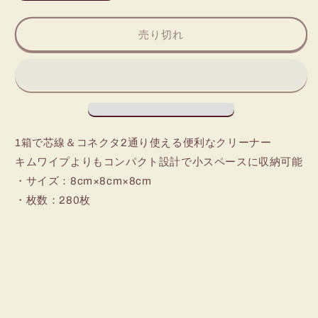
売
フ
フ
て
り
い
切
ァ
ァ
る
れ
売り切れ
か
イ
イ
て
販
い
バ
バ
売
る
で
か
ー
ー
き
販
ま
ク
ク
売
せ
で
リ
リ
ん
き
ま
ー
ー
せ
ん
ナ
ナ
1箱で芯線＆コネクタ2通り使える便利なクリーナー
ー
ー
キムワイプよりもコンパクト設計で小スペースに収納可能
BOX
BOX
・サイズ：8cm×8cm×8cm
の
の
・枚数：280枚
数
数
量
量
を
を
減
増
ら
や
す
す