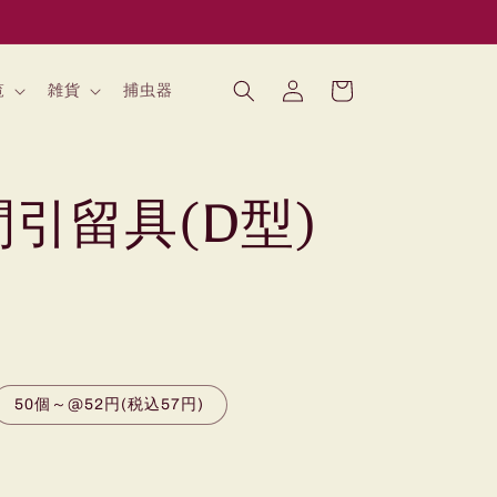
ロ
カ
グ
ー
覧
雑貨
捕虫器
イ
ト
ン
引留具(D型)
50個～@52円(税込57円)