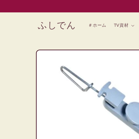
コンテン
ツに進む
ふしでん
＃ホーム
TV資材
商品情報
にスキッ
プ