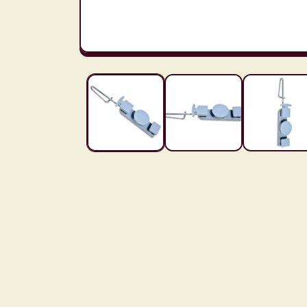
モ
ー
ダ
ル
で
メ
デ
ィ
ア
(1)
を
開
く