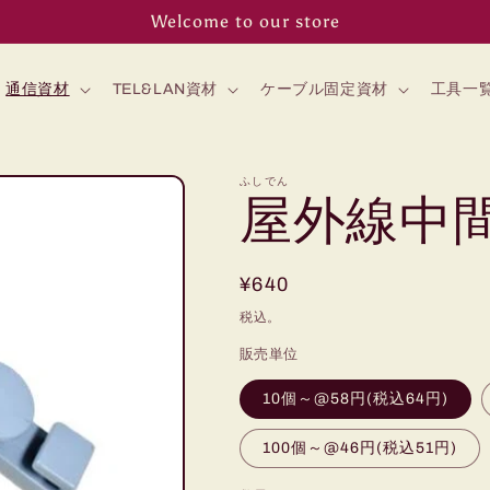
Welcome to our store
通信資材
TEL&LAN資材
ケーブル固定資材
工具一
ふしでん
屋外線中間
通
¥640
常
税込。
価
販売単位
格
10個～@58円(税込64円)
100個～@46円(税込51円)