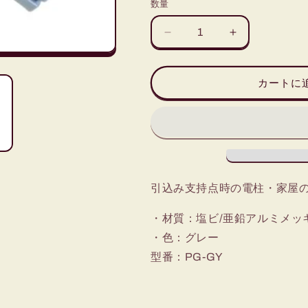
数量
屋
屋
外
外
線
線
カートに
中
中
間
間
引
引
留
留
具
具
(D
(D
型)
型)
引込み支持点時の電柱・家屋
の
の
数
数
・材質：塩ビ/亜鉛アルミメッ
量
量
・色：グレー
を
を
型番：PG-GY
減
増
ら
や
す
す