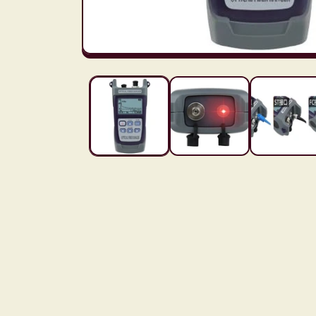
モ
ー
ダ
ル
で
メ
デ
ィ
ア
(1)
を
開
く