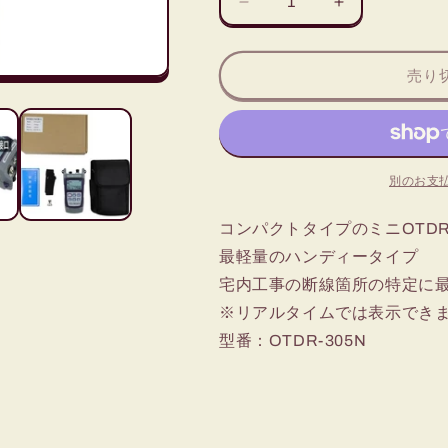
ミ
ミ
ニ
ニ
OTDR
OTDR
売り
の
の
数
数
量
量
を
を
減
増
別のお支
ら
や
す
す
コンパクトタイプのミニOTD
最軽量のハンディータイプ
宅内工事の断線箇所の特定に最
※リアルタイムでは表示でき
型番：OTDR-305N