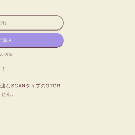
は
売
り
切
れ
切れ
て
い
る
か
販
売
で
払い方法
き
ま
せ
ん
R！
適なSCANタイプのOTDR
ません。