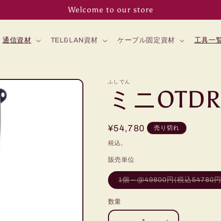
Welcome to our store
通信資材
TEL&LAN資材
ケーブル固定資材
工具一
ふしでん
ミニOTDR
通
¥54,780
売り切れ
常
税込。
価
販売単位
格
1個～@49800円(税込54780円
数量