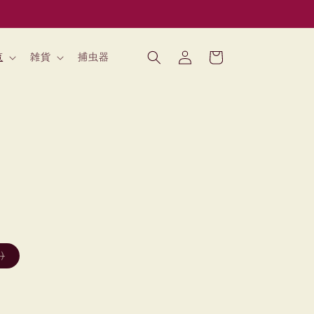
ロ
カ
グ
ー
覧
雑貨
捕虫器
イ
ト
ン
バ
)
リ
エ
ー
シ
ョ
ン