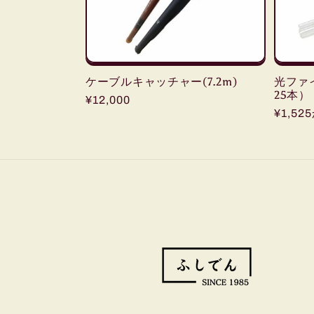
ン
:
ケーブルキャッチャー(7.2m)
光ファ
25本）
通
¥12,000
通
¥1,52
常
常
価
価
格
格