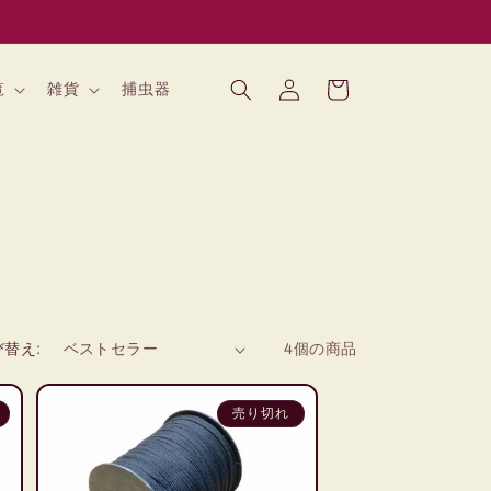
ロ
カ
グ
ー
覧
雑貨
捕虫器
イ
ト
ン
び替え:
4個の商品
売り切れ