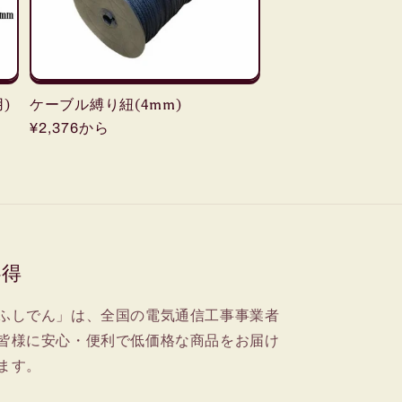
)
ケーブル縛り紐(4mm)
通
¥2,376から
常
価
格
心得
ふしでん」は、全国の電気通信工事事業者
皆様に安心・便利で低価格な商品をお届け
ます。