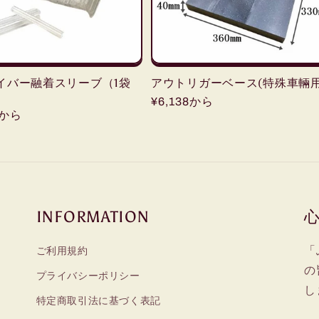
イバー融着スリーブ（1袋
アウトリガーベース(特殊車輛用
通
¥6,138から
5から
常
価
格
INFORMATION
「
ご利用規約
の
プライバシーポリシー
し
特定商取引法に基づく表記