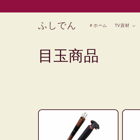
コンテン
ツに進む
ふしでん
＃ホーム
TV資材
コ
目玉商品
レ
ク
シ
ョ