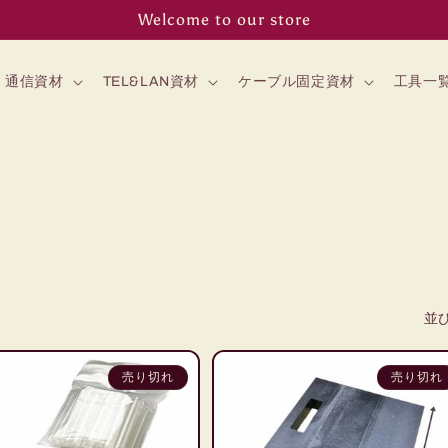
Welcome to our store
通信資材
TEL&LAN資材
ケーブル固定資材
工具一
並
売り切れ
売り切れ