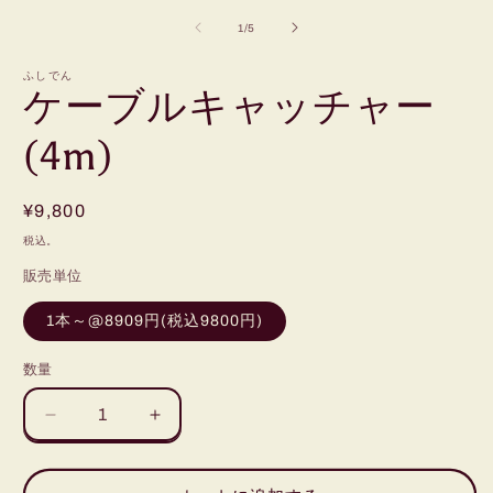
ー
の
1
/
5
ダ
ル
で
ふしでん
ケーブルキャッチャー
メ
デ
ィ
(4m)
ア
(1)
(
を
開
通
¥9,800
く
常
税込。
価
販売単位
格
1本～@8909円(税込9800円)
数量
ケ
ケ
ー
ー
ブ
ブ