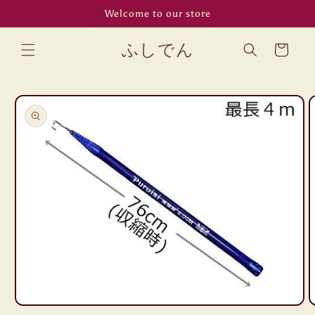
コンテン
Welcome to our store
ツに進む
カ
ふしでん
ー
ト
商品情報
にスキッ
プ
モ