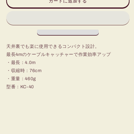
カートに追加する
ル
ル
キ
キ
ャ
ャ
ッ
ッ
チ
チ
ャ
ャ
ー
ー
天井裏でも楽に使用できるコンパクト設計。
(4m)
(4m)
最長4mのケーブルキャッチャーで作業効率アップ
の
の
・最長：4.0m
数
数
・収縮時：76cm
量
量
・重量：460g
を
を
型番：KC-40
減
増
ら
や
す
す