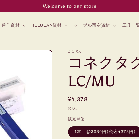
Welcome to our store
通信資材
TEL&LAN資材
ケーブル固定資材
工具一
ふしでん
コネクタ
LC/MU
通
¥4,378
常
税込。
価
販売単位
格
1本～@3980円(税込4378円)