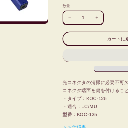
数量
コ
コ
ネ
ネ
ク
ク
カートに
タ
タ
ク
ク
リ
リ
ー
ー
ナ
ナ
ー
ー
ペ
ペ
光コネクタの清掃に必要不可
ン
ン
コネクタ端面を傷を付けるこ
LC/MU
LC/MU
・タイプ：KOC-125
の
の
・適合：LC/MU
数
数
型番：KOC-125
量
量
を
を
＞＞仕様書