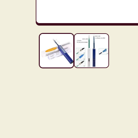
モ
ー
ダ
ル
で
メ
デ
ィ
ア
(1)
を
開
く