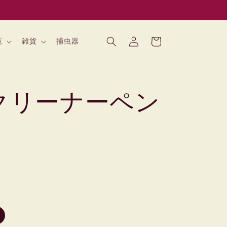
ロ
カ
グ
ー
覧
雑貨
捕虫器
イ
ト
ン
クリーナーペン