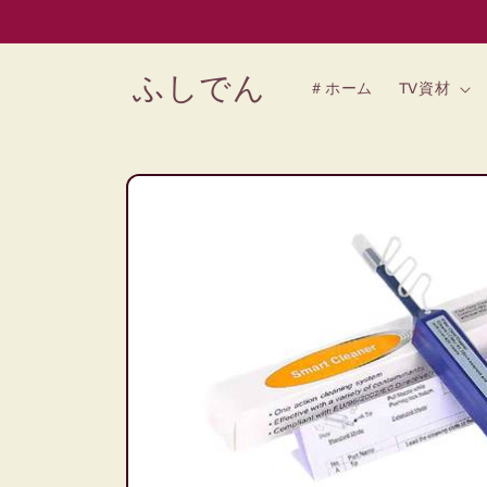
コンテン
ツに進む
ふしでん
＃ホーム
TV資材
商品情報
にスキッ
プ