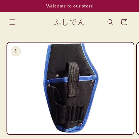
コンテン
Welcome to our store
ツに進む
カ
ふしでん
ー
ト
商品情報
にスキッ
プ
モ