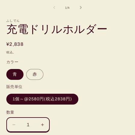
ー
の
1
/
4
ダ
ル
で
ふしでん
充電ドリルホルダー
メ
デ
ィ
ア
通
¥2,838
(1)
(
常
を
税込。
開
価
く
カラー
格
青
赤
販売単位
1個～@2580円(税込2838円)
数量
充
充