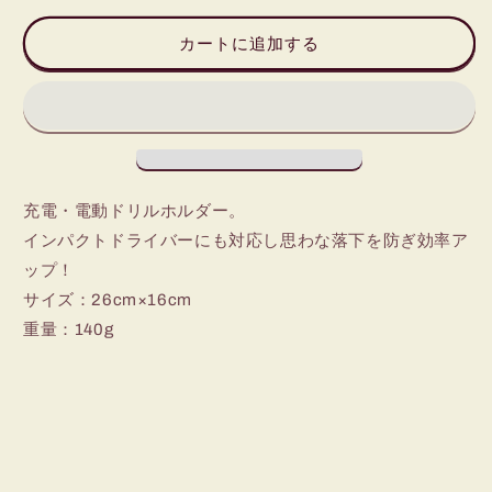
電
電
ド
ド
カートに追加する
リ
リ
ル
ル
ホ
ホ
ル
ル
ダ
ダ
ー
ー
の
の
充電・電動ドリルホルダー。
数
数
インパクトドライバーにも対応し思わな落下を防ぎ効率ア
量
量
ップ！
を
を
サイズ：26cm×16cm
減
増
重量：140g
ら
や
す
す